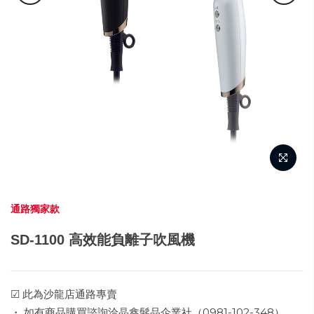
通路獨家款
SD-1100 高效能負離子吹風機
☑ 此為沙龍店通路專賣
・ 如有商品購買諮詢洽晶鑫髮品企業社（0981-102-348）