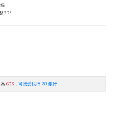
風觸
90°
約為
633
，
可接受銀行 28 銀行