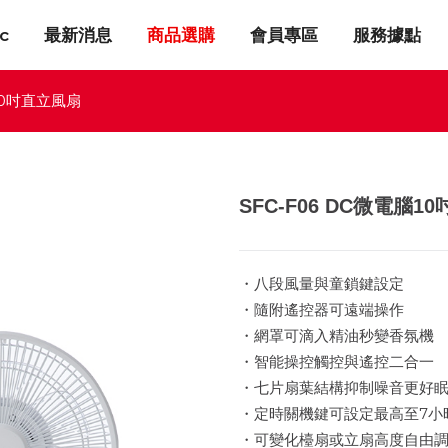
c
最新消息
商品選購
會員專區
服務據點
腦10吋直立風扇
SFC-F06 DC微電腦1
・八段風量與童鎖鍵設定
・隨附遙控器可遠端操作
・網罩可滴入精油秒變香氛機
・智能操控觸控與遙控二合一
・七片扇葉結構抑制噪音更好
・定時關機鍵可設定最高至7小
・可變化檯扇或立扇高度自由