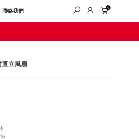
0
聯絡我們
0吋直立風扇
眠
時
調節