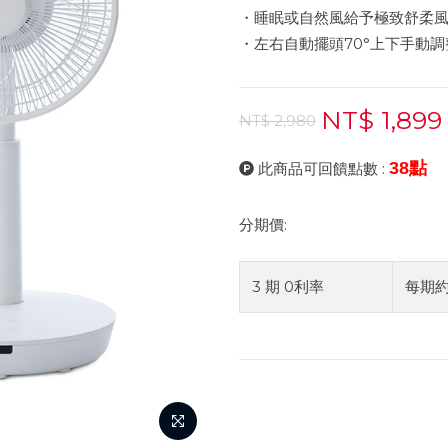
・睡眠或自然風給予極致舒柔
・左右自動擺頭70°上下手動調整
NT$ 1,899
NT$ 2,980
38點
此商品可回饋點數 :
分期價:
3 期 0利率
每期