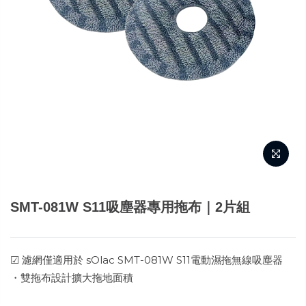
SMT-081W S11吸塵器專用拖布｜2片組
☑ 濾網僅適用於 sOlac SMT-081W S11電動濕拖無線吸塵器
・雙拖布設計擴大拖地面積