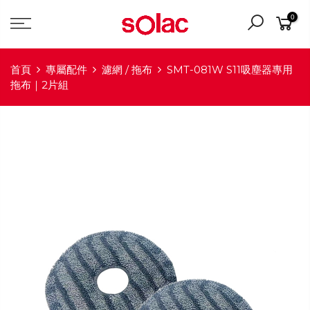
0
首頁
專屬配件
濾網 / 拖布
SMT-081W S11吸塵器專用
拖布｜2片組