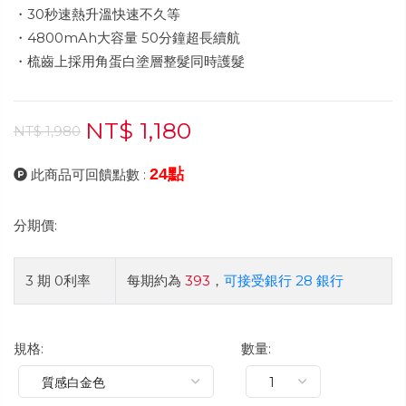
・30秒速熱升溫快速不久等
・4800mAh大容量 50分鐘超長續航
・梳齒上採用角蛋白塗層整髮同時護髮
NT$ 1,180
NT$ 1,980
24點
此商品可回饋點數 :
分期價:
3 期 0利率
每期約為
393
，
可接受銀行 28 銀行
規格:
數量: