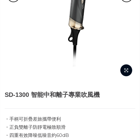
SD-1300 智能中和離子專業吹風機
・手柄可折疊差旅攜帶便利
・正負雙離子防靜電極致順滑
・四重有效降噪低噪音約60dB