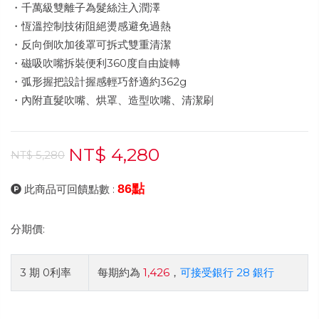
・千萬級雙離子為髮絲注入潤澤
・恆溫控制技術阻絕燙感避免過熱
・反向倒吹加後罩可拆式雙重清潔
・磁吸吹嘴拆裝便利360度自由旋轉
・弧形握把設計握感輕巧舒適約362g
・內附直髮吹嘴、烘罩、造型吹嘴、清潔刷
NT$ 4,280
NT$ 5,280
86點
此商品可回饋點數 :
分期價:
3 期 0利率
每期約為
1,426
，
可接受銀行 28 銀行