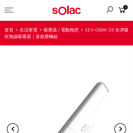
0
首頁
生活家電
吸塵器 / 電動拖把
SEV-068K S9 全淨吸
吹無線吸塵器｜多效塵螨組