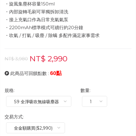
・旋風集塵杯容量150ml
・內部旋轉毛刷可單獨拆卸清洗
・接上充氣口作為日常充氣氣泵
・2200mAh標準模式可續行約20分鐘
・吹氣 / 打氣 / 吸塵 / 除螨 多配件滿足家事需求
NT$ 2,990
NT$ 3,980
60點
此商品可回饋點數 :
規格:
數量:
交易方式: