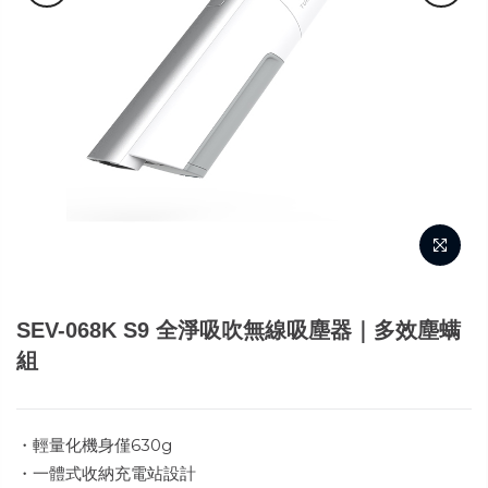
SEV-068K S9 全淨吸吹無線吸塵器｜多效塵螨
組
・輕量化機身僅630g
・一體式收納充電站設計