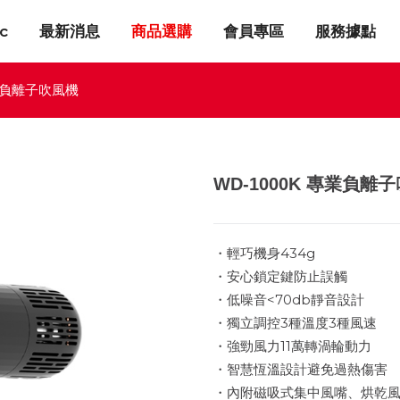
c
最新消息
商品選購
會員專區
服務據點
專業負離子吹風機
WD-1000K 專業負離
・輕巧機身434g
・安心鎖定鍵防止誤觸
・低噪音<70db靜音設計
・獨立調控3種溫度3種風速
・強勁風力11萬轉渦輪動力
・智慧恆溫設計避免過熱傷害
・內附磁吸式集中風嘴、烘乾