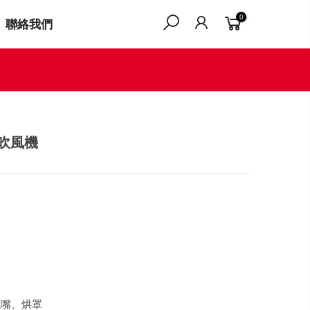
0
聯絡我們
子吹風機
風嘴、烘罩