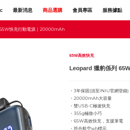
c
最新消息
商品選購
會員專區
服務據點
列 65W快充行動電源｜20000mAh
65W高效快充
Leopard 獵豹係列 6
・3年保固(須至INIU官網登錄)
・20000mAh大容量
・雙USB-C極速快充
・355g極致小巧
・65W高效快充，支援筆電
・符合航空wh標示