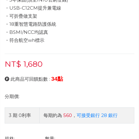
・USB-C12CM提升兼電線
・可折疊做支架
・18重智慧電路防護係統
・BSMI/NCC均認真
・符合航空wh標示
NT$ 1,680
34點
此商品可回饋點數 :
分期價:
3 期 0利率
每期約為
560
，
可接受銀行 28 銀行
規格:
數量: