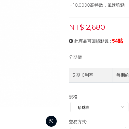
・10,0000高轉數，風速強勁
NT$ 2,680
54點
此商品可回饋點數 :
分期價:
3 期 0利率
每期
規格:
交易方式: