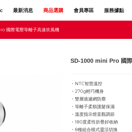
c
最新消息
商品選購
會員專區
服務據點
ni Pro 國際電壓等離子高速吹風機
SD-1000 mini P
・NTC智慧溫控
・270g輕巧機身
・雙層過濾網防塵
・等離子柔順護髮保濕
・溫度指示燈直觀調節
・180度柔性折疊好收納
・8種組合模式靈活切換