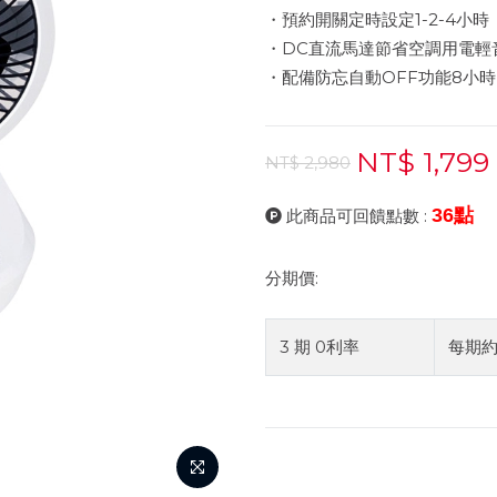
・預約開關定時設定1-2-4小時
・DC直流馬達節省空調用電輕
・配備防忘自動OFF功能8小
NT$ 1,799
NT$ 2,980
36點
此商品可回饋點數 :
分期價:
3 期 0利率
每期