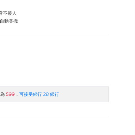
音不擾人
時自動關機
約為
599
，
可接受銀行 28 銀行