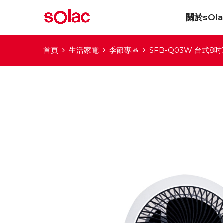
關於sOla
首頁
生活家電
季節專區
SFB-Q03W 台式8