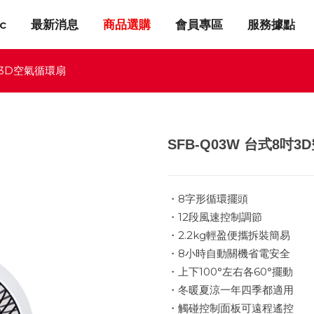
c
最新消息
商品選購
會員專區
服務據點
吋3D空氣循環扇
SFB-Q03W 台式8吋
・8字形循環擺頭
・12段風速控制調節
・2.2kg輕盈便攜拆裝簡易
・8小時自動關機省電安全
・上下100°左右各60°擺動
・冬暖夏涼一年四季都適用
・觸碰控制面板可遠程遙控