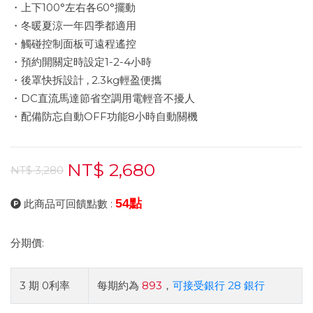
・上下100°左右各60°擺動
・冬暖夏涼一年四季都適用
・觸碰控制面板可遠程遙控
・預約開關定時設定1-2-4小時
・後罩快拆設計 , 2.3kg輕盈便攜
・DC直流馬達節省空調用電輕音不擾人
・配備防忘自動OFF功能8小時自動關機
NT$ 2,680
NT$ 3,280
54點
此商品可回饋點數 :
分期價:
3 期 0利率
每期約為
893
，
可接受銀行 28 銀行