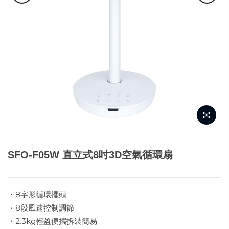
SFO-F05W 直立式8吋3D空氣循環扇
・8字形循環擺頭
・8段風速控制調節
・2.3kg輕盈便攜拆裝簡易