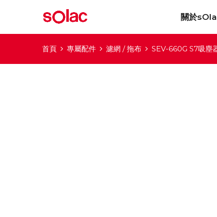
關於sOla
首頁
專屬配件
濾網 / 拖布
SEV-660G S7吸