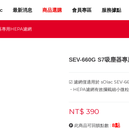
c
最新消息
商品選購
會員專區
服務據點
塵器專用HEPA濾網
SEV-660G S7吸塵器
☑ 濾網僅適用於 sOlac SEV-6
・HEPA濾網有效攔截細小微粒
NT$ 390
8點
此商品可回饋點數 :