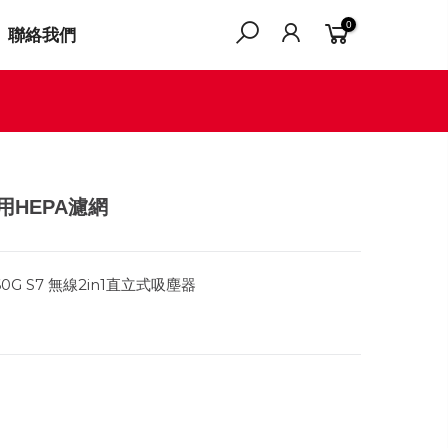
0
聯絡我們
專用HEPA濾網
60G S7 無線2in1直立式吸塵器