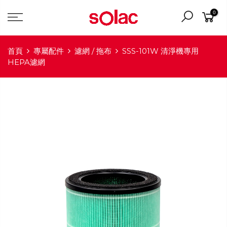
0
首頁
專屬配件
濾網 / 拖布
SSS-101W 清淨機專用
HEPA濾網