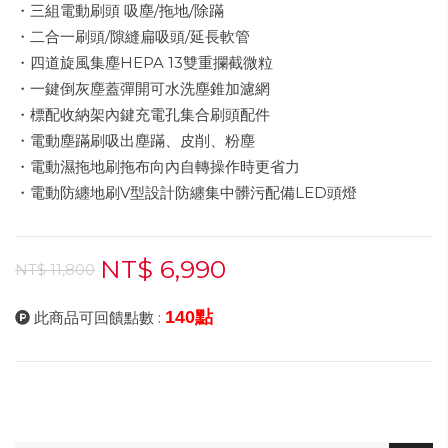
・三組電動刷頭 吸塵/拖地/除蹣
・二合一刷頭/隙縫扁吸頭/延長軟管
・四道旋風集塵HEPA 13雙重攔截微粒
・一鍵倒灰塵蓋彈開可水洗塵錐加濾網
・標配收納架內鍵充電孔集合刷頭配件
・電動塵蹣刷吸出塵蹣、皮削、粉塵
・電動濕拖地刷拖布向內自轉操作時更省力
・電動防纏地刷V型設計防纏集中髒污配備LED頭燈
NT$ 6,990
NT$ 11,800
140點
此商品可回饋點數 :