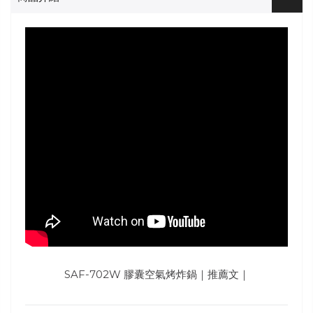
SAF-702W 膠囊空氣烤炸鍋｜推薦文｜