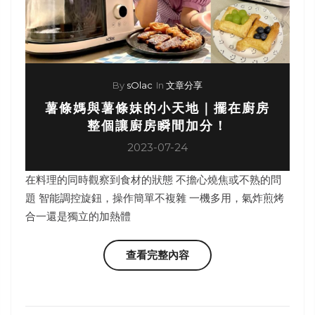
By
sOlac
In
文章分享
薯條媽與薯條妹的小天地｜擺在廚房
整個讓廚房瞬間加分！
2023-07-24
在料理的同時觀察到食材的狀態 不擔心燒焦或不熟的問
題 智能調控旋鈕，操作簡單不複雜 一機多用，氣炸煎烤
合一還是獨立的加熱體
查看完整內容