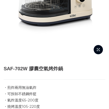
SAF-702W 膠囊空氣烤炸鍋
・煎炸兩用無油氣炸
・可拆卸不銹鋼炸籃
・氣炸溫度65-200度
・燒烤溫度105-220度