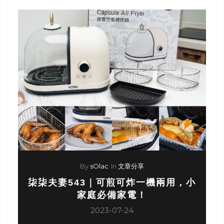
By
sOlac
In
文章分享
柒柒夫妻543｜可煎可炸一機兩用，小
家庭必備家電！
2023-07-24