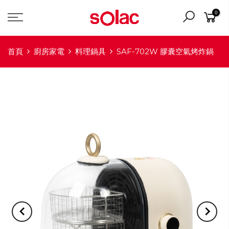
0
首頁
廚房家電
料理鍋具
SAF-702W 膠囊空氣烤炸鍋