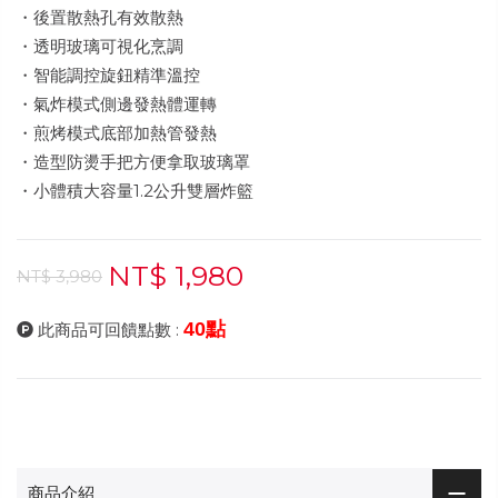
・後置散熱孔有效散熱
・透明玻璃可視化烹調
・智能調控旋鈕精準溫控
・氣炸模式側邊發熱體運轉
・煎烤模式底部加熱管發熱
・造型防燙手把方便拿取玻璃罩
・小體積大容量1.2公升雙層炸籃
NT$ 1,980
NT$ 3,980
40點
此商品可回饋點數 :
商品介紹