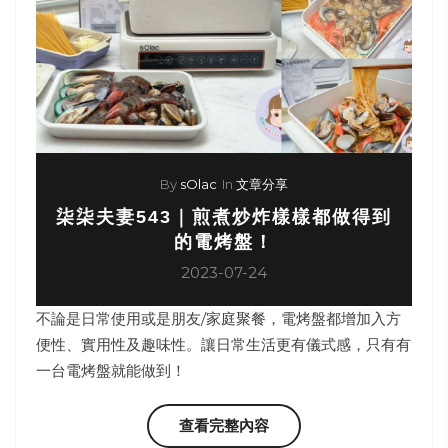
By
sOlac
In
文章分享
柒柒夫妻543｜煎煮炒炸樣樣都做得到
的電烤盤！
2023-07-24
不論是日常使用或是朋友/家庭聚餐，電烤盤都增加入方
便性、實用性及趣味性。讓日常生活更有儀式感，只有有
一台電烤盤就能做到！
查看完整內容