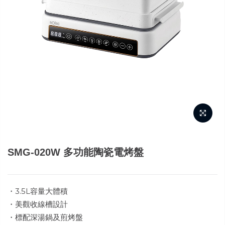
SMG-020W 多功能陶瓷電烤盤
・3.5L容量大體積
・美觀收線槽設計
・標配深湯鍋及煎烤盤