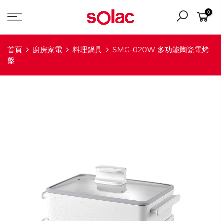
0
首頁
廚房家電
料理鍋具
SMG-020W 多功能陶瓷電烤
盤