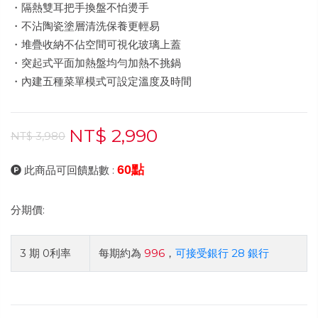
・隔熱雙耳把手換盤不怕燙手
・不沾陶瓷塗層清洗保養更輕易
・堆疊收納不佔空間可視化玻璃上蓋
・突起式平面加熱盤均勻加熱不挑鍋
・內建五種菜單模式可設定溫度及時間
NT$ 2,990
NT$ 3,980
60點
此商品可回饋點數 :
分期價:
3 期 0利率
每期約為
996
，
可接受銀行 28 銀行