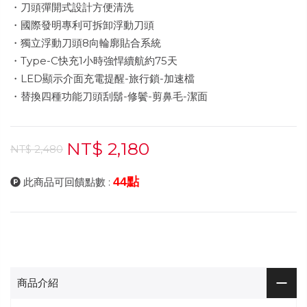
・刀頭彈開式設計方便清洗
・國際發明專利可拆卸浮動刀頭
・獨立浮動刀頭8向輪廓貼合系統
・Type-C快充1小時強悍續航約75天
・LED顯示介面充電提醒-旅行鎖-加速檔
・替換四種功能刀頭刮鬍-修鬢-剪鼻毛-潔面
NT$ 2,180
NT$ 2,480
44點
此商品可回饋點數 :
商品介紹