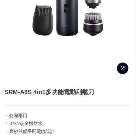
SRM-A6S 4in1多功能電動刮鬍刀
・乾溼兩用
・IPX7級全機防水
・磨砂質感搭配電鍍設計