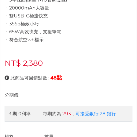
・20000mAh大容量
・雙USB-C極速快充
・355g極致小巧
・65W高效快充，支援筆電
・符合航空wh標示
NT$ 2,380
48點
此商品可回饋點數 :
分期價:
3 期 0利率
每期約為
793
，
可接受銀行 28 銀行
規格:
數量: