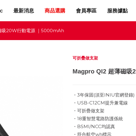
c
最新消息
商品選購
會員專區
服務據點
薄磁吸20W行動電源 ｜5000mAh
可折疊做支架
Magpro QI2 超薄磁
・3年保固(須至INIU官網登錄)
・USB-C12CM提升兼電線
・可折疊做支架
・18重智慧電路防護係統
・BSMI/NCC均認真
・符合航空wh標示