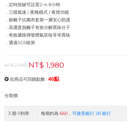
．定時按鍵可設置2-4-8小時
．三檔風速 / 夜晚模式 / 夜燈功能
．銀離子抗菌布套第一層安心防護
．高濃度負離子有效分解異味分子
．有效濾除揮發體氣菸味等等異味
．通過SGS檢測
NT$ 1,980
NT$ 2,980
40點
此商品可回饋點數 :
分期價:
3 期 0利率
每期約為
660
，
可接受銀行 28 銀行